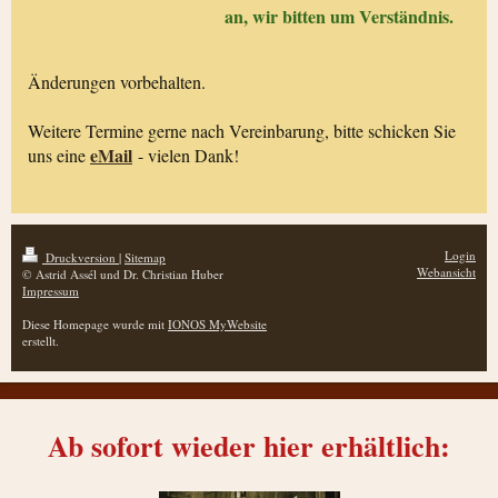
an, wir bitten um Verständnis.
Änderungen vorbehalten.
Weitere Termine gerne nach Vereinbarung, bitte schicken Sie
eMail
uns eine
- vielen Dank!
Login
Druckversion
|
Sitemap
Webansicht
© Astrid Assél und Dr. Christian Huber
Impressum
Diese Homepage wurde mit
IONOS MyWebsite
erstellt.
Ab sofort wieder hier erhältlich: