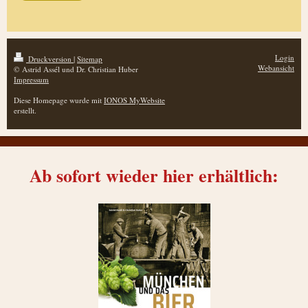
Login
Druckversion
|
Sitemap
Webansicht
© Astrid Assél und Dr. Christian Huber
Impressum
Diese Homepage wurde mit
IONOS MyWebsite
erstellt.
Ab sofort wieder hier erhältlich: