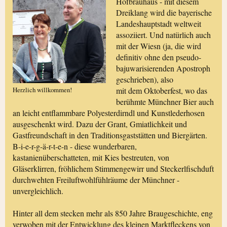
Hofbräuhaus - mit diesem
Dreiklang wird die bayerische
Landeshauptstadt weltweit
assoziiert. Und natürlich auch
mit der Wiesn (ja, die wird
definitiv ohne den pseudo-
bajuwarisierenden Apostroph
geschrieben), also
Herzlich willkommen!
mit dem Oktoberfest, wo das
berühmte Münchner Bier auch
an leicht entflammbare Polyesterdirndl und Kunstlederhosen
ausgeschenkt wird. Dazu der Grant, Gmiatlichkeit und
Gastfreundschaft in den Traditionsgaststätten und Biergärten.
B-i-e-r-g-ä-r-t-e-n - diese wunderbaren,
kastanienüberschatteten, mit Kies bestreuten, von
Gläserklirren, fröhlichem Stimmengewirr und Steckerlfischduft
durchwehten Freiluftwohlfühlräume der Münchner -
unvergleichlich.
Hinter all dem stecken mehr als 850 Jahre Braugeschichte, eng
verwoben mit der Entwicklung des kleinen Marktfleckens von